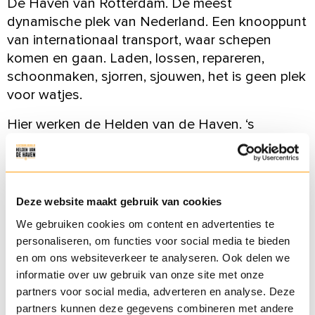
De Haven van Rotterdam. De meest
dynamische plek van Nederland. Een knooppunt
van internationaal transport, waar schepen
komen en gaan. Laden, lossen, repareren,
schoonmaken, sjorren, sjouwen, het is geen plek
voor watjes.
Hier werken de Helden van de Haven. ‘s
Ochtends vroeg, ‘s avonds laat, je kunt op ze
rekenen, want de Haven moet altijd door. Het
zijn deze helden die daarvoor zorgen.
Deze website maakt gebruik van cookies
Helden van de Haven is een online platform dat
We gebruiken cookies om content en advertenties te
wordt vertegenwoordigd
door diverse
personaliseren, om functies voor social media te bieden
havenbedrijven. Bedrijven met ieder een eigen
en om ons websiteverkeer te analyseren. Ook delen we
expertise en een gezamenlijke passie voor de
informatie over uw gebruik van onze site met onze
Rotterdamse Haven!
partners voor social media, adverteren en analyse. Deze
partners kunnen deze gegevens combineren met andere
Op ons platform maak je kennis met het werk en